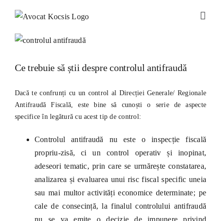
Skip
to
content
View
Larger
Image
Ce trebuie să știi despre controlul antifraudă
Dacă te confrunți cu un control al Direcției Generale/ Regionale
Antifraudă Fiscală, este bine să cunoști o serie de aspecte
specifice în legătură cu acest tip de control:
Controlul antifraudă nu este o inspecție fiscală
propriu-zisă, ci un control operativ și inopinat,
adeseori tematic, prin care se urmărește constatarea,
analizarea și evaluarea unui risc fiscal specific uneia
sau mai multor activități economice determinate; pe
cale de consecință, la finalul controlului antifraudă
nu se va emite o decizie de impunere privind